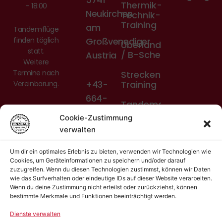
Thermik-
– 18:00
Neukirchen
Technik-
Training
am
Tandemflüge
Großvenediger
finden täglich
Überlandberechtigung
statt.
/ B-Schein
Austria
Weitere
Termine nach
Streckenflug-
+43-
Training
Vereinbarung.
664-
Tandemausbildung
5135760
Cookie-Zustimmung
Private
hello[at]flugschule-
verwalten
Coaching
pinzgau.at
Um dir ein optimales Erlebnis zu bieten, verwenden wir Technologien wie
Cookies, um Geräteinformationen zu speichern und/oder darauf
zuzugreifen. Wenn du diesen Technologien zustimmst, können wir Daten
wie das Surfverhalten oder eindeutige IDs auf dieser Website verarbeiten.
Wenn du deine Zustimmung nicht erteilst oder zurückziehst, können
bestimmte Merkmale und Funktionen beeinträchtigt werden.
Dienste verwalten