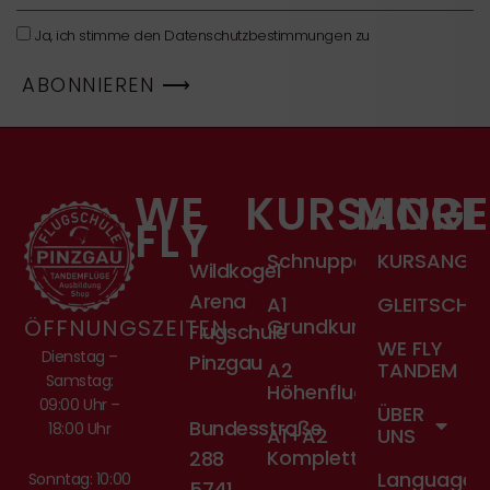
Datenschutz
Ja, ich stimme den Datenschutzbestimmungen zu
ABONNIEREN ⟶
WE
KURSANGE
MORE
FLY
Schnupperkurs
KURSANGE
Wildkogel
Arena
A1
GLEITSCHIR
ÖFFNUNGSZEITEN
Grundkurs
Flugschule
WE FLY
Dienstag –
Pinzgau
A2
TANDEM
Samstag:
Höhenflugkurs
09:00 Uhr –
ÜBER
Bundesstraße
18:00 Uhr
A1+A2
UNS
Komplettkurs
288
Language
Sonntag: 10:00
5741